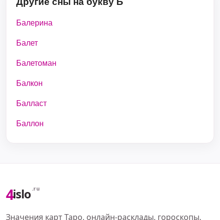
Другие сны на букву Б
Балерина
Балет
Балетоман
Балкон
Балласт
Баллон
4
.ru
islo
Значения карт Таро, онлайн-расклады, гороскопы,