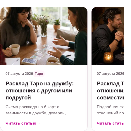
07 августа 2026
Таро
07 августа 2026
Та
Расклад Таро на дружбу:
Расклад Тар
отношения с другом или
отношения 
подругой
совместимо
Схема расклада на 6 карт о
Подробная схема 
взаимности в дружбе, доверии,
отношений после 
границах, охлаждении, возможном
эмоциональном ко
Читать статью
→
Читать статью
примирении и следующем шаге.
границах и след