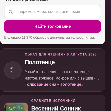
Найти толкование
В словаре 11 370 образов с доступными толкованиями.
ОБРАЗ ДЛЯ ЧТЕНИЯ · 9 АВГУСТА 2026
Полотенце
☾
Узнайте значение сна о полотенце:
чистое, грязное, мокрое или с вышивкой.
Толкование сна «Полотенце»
→
Толкование в зависимости от деталей: к
успеху, обману или переменам.
СРАВНИТЕ ИСТОЧНИКИ
Весенний Сонник