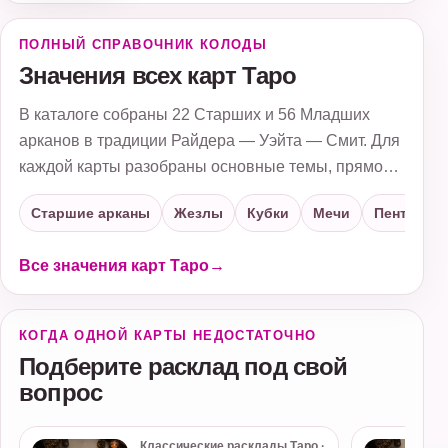
под красной мантией; за ним
поднимаются суровые горы…
ПОЛНЫЙ СПРАВОЧНИК КОЛОДЫ
Значения всех карт Таро
В каталоге собраны 22 Старших и 56 Младших
арканов в традиции Райдера — Уэйта — Смит. Для
каждой карты разобраны основные темы, прямое и
перевёрнутое положения, отношения, работа и
Старшие арканы
Жезлы
Кубки
Мечи
Пентакли
совет.
Все значения карт Таро
→
КОГДА ОДНОЙ КАРТЫ НЕДОСТАТОЧНО
Подберите расклад под свой
вопрос
Классические расклады Таро ·