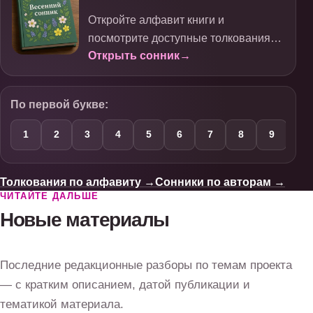
Откройте алфавит книги и
посмотрите доступные толкования
Открыть сонник
→
выбранного образа.
По первой букве:
1
2
3
4
5
6
7
8
9
А
Толкования по алфавиту
→
Сонники по авторам
→
ЧИТАЙТЕ ДАЛЬШЕ
Новые материалы
Последние редакционные разборы по темам проекта
— с кратким описанием, датой публикации и
тематикой материала.