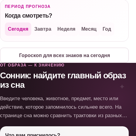
ПЕРИОД ПРОГНОЗА
Когда смотреть?
Сегодня
Завтра
Неделя
Месяц
Год
Гороскоп для всех знаков на сегодня
ОТ ОБРАЗА — К ЗНАЧЕНИЮ
Сонник: найдите главный образ
из сна
Введите человека, животное, предмет, место или
действие, которое запомнилось сильнее всего. На
странице сна можно сравнить трактовки из разных
источников и соотнести их с сюжетом и своими
эмоциями.
Что вам приснилось?