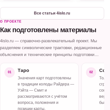
Все статьи 4islo.ru
О ПРОЕКТЕ
Как подготовлены материалы
4islo.ru — справочно-развлекательный проект. Мы
разделяем символические трактовки, редакционные
объяснения и технические принципы подготовки
материалов, чтобы было понятно, что именно вы
читаете.
Таро
Сон
01
02
Значения карт подготовлены
Толко
в традиции колоды Райдера —
сгруп
Уэйта — Смит и
сонни
рассматриваются с учётом
верси
вопроса, положения и
было 
позиции карты.