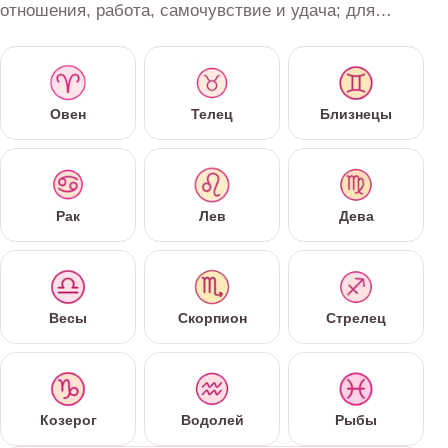
отношения, работа, самочувствие и удача; для
более длинного горизонта доступны неделя, месяц и
год.
Овен
Телец
Близнецы
Рак
Лев
Дева
Весы
Скорпион
Стрелец
Козерог
Водолей
Рыбы