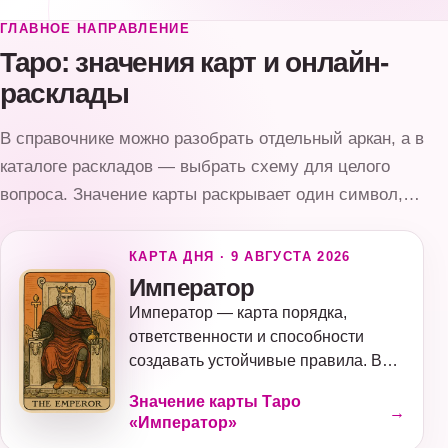
ГЛАВНОЕ НАПРАВЛЕНИЕ
Таро: значения карт и онлайн-
расклады
В справочнике можно разобрать отдельный аркан, а в
каталоге раскладов — выбрать схему для целого
вопроса. Значение карты раскрывает один символ,
расклад связывает несколько карт с позициями и
темой ситуации.
КАРТА ДНЯ · 9 АВГУСТА 2026
Император
Император — карта порядка,
ответственности и способности
создавать устойчивые правила. В
колоде Райдера—Уэйта правитель
Значение карты Таро
сидит на каменном троне с
→
«Император»
бараньими головами, в доспехах