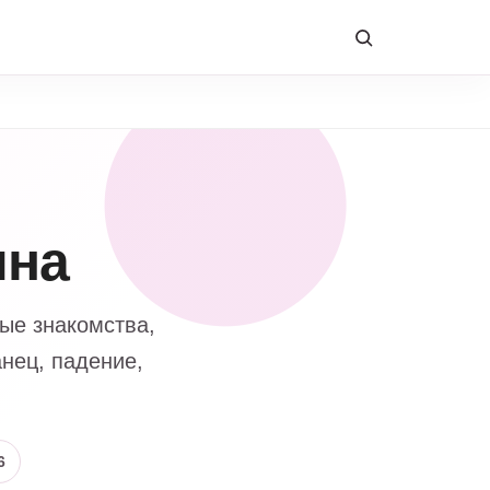
ина
вые знакомства,
нец, падение,
6