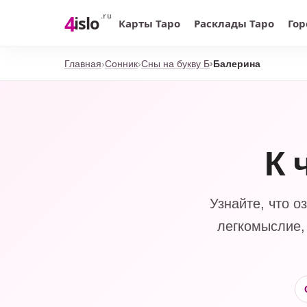
4
.ru
islo
Карты Таро
Расклады Таро
Гор
Главная
Сонник
Сны на букву Б
Балерина
К 
Узнайте, что о
легкомыслие,