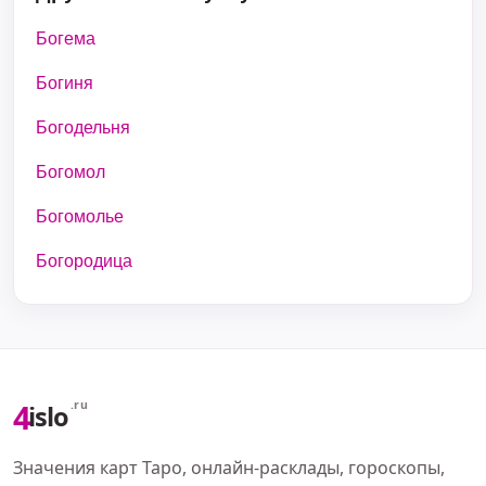
Богема
Богиня
Богодельня
Богомол
Богомолье
Богородица
4
.ru
islo
Значения карт Таро, онлайн-расклады, гороскопы,