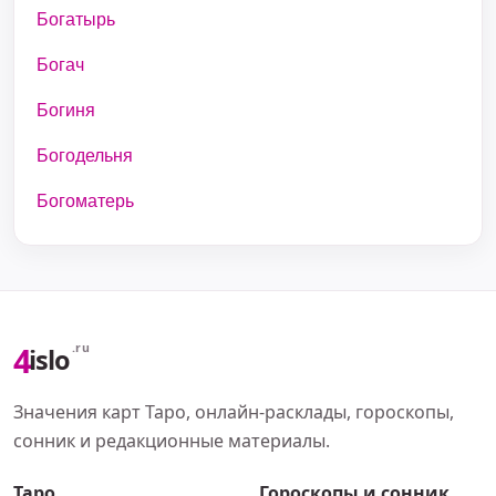
Богатырь
Богач
Богиня
Богодельня
Богоматерь
4
.ru
islo
Значения карт Таро, онлайн-расклады, гороскопы,
сонник и редакционные материалы.
Таро
Гороскопы и сонник