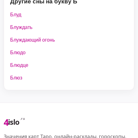
Другие сны на букву Б
Блуд
Блуждать
Блуждающий огонь
Блюдо
Блюдце
Блюз
4
.ru
islo
Значения карт Таро, онлайн-расклады, гороскопы,