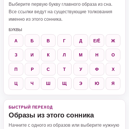
Выберите первую букву главного образа из сна.
Все ссылки ведут на существующие толкования
именно из этого сонника.
БУКВЫ
А
Б
В
Г
Д
Е/Ё
Ж
З
И
К
Л
М
Н
О
П
Р
С
Т
У
Ф
Х
Ц
Ч
Ш
Щ
Э
Ю
Я
БЫСТРЫЙ ПЕРЕХОД
Образы из этого сонника
Начните с одного из образов или выберите нужную