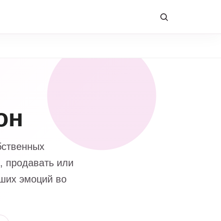
он
бственных
, продавать или
аших эмоций во