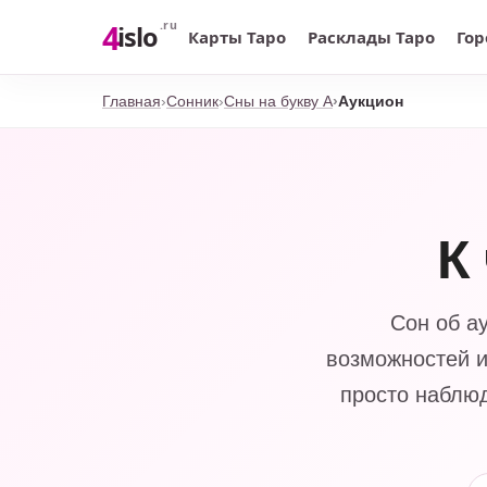
4
.ru
islo
Карты Таро
Расклады Таро
Гор
Главная
Сонник
Сны на букву А
Аукцион
К
Сон об а
возможностей и
просто наблюд