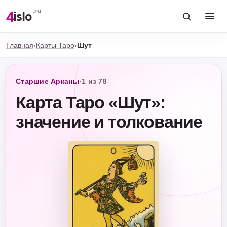
4
.ru
islo
Главная
›
Карты Таро
›
Шут
Старшие Арканы
·
1 из 78
Карта Таро «Шут»:
значение и толкование