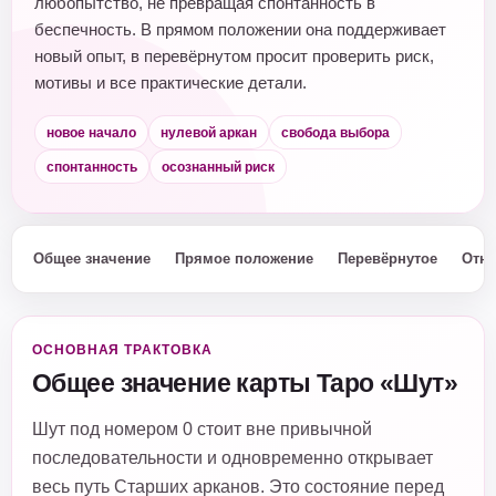
любопытство, не превращая спонтанность в
беспечность. В прямом положении она поддерживает
новый опыт, в перевёрнутом просит проверить риск,
мотивы и все практические детали.
новое начало
нулевой аркан
свобода выбора
спонтанность
осознанный риск
Общее значение
Прямое положение
Перевёрнутое
Отн
ОСНОВНАЯ ТРАКТОВКА
Общее значение карты Таро «Шут»
Шут под номером 0 стоит вне привычной
последовательности и одновременно открывает
весь путь Старших арканов. Это состояние перед