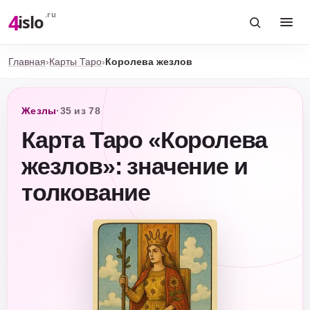
4
.ru
islo
Главная
›
Карты Таро
›
Королева жезлов
Жезлы
·
35 из 78
Карта Таро «Королева
жезлов»: значение и
толкование