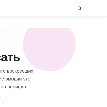
сать
ите воскресших
ие эмоции это
ого периода.
4