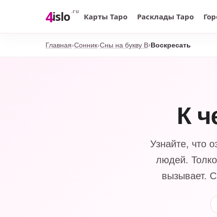
4
.ru
islo
Карты Таро
Расклады Таро
Гор
Главная
Сонник
Сны на букву В
Воскресать
К ч
Узнайте, что 
людей. Толко
вызывает. С