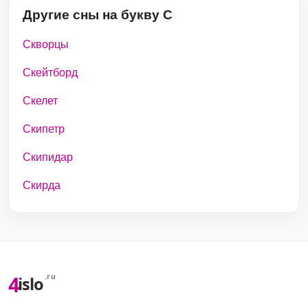
Другие сны на букву С
Скворцы
Скейтборд
Скелет
Скипетр
Скипидар
Скирда
4
.ru
islo