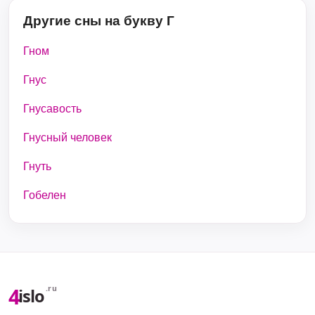
Другие сны на букву Г
Гном
Гнус
Гнусавость
Гнусный человек
Гнуть
Гобелен
4
.ru
islo