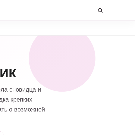
ик
ола сновидца и
дка крепких
ать о возможной