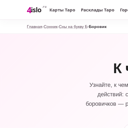
4
.ru
islo
Карты Таро
Расклады Таро
Гор
Главная
Сонник
Сны на букву Б
Боровик
К
Узнайте, к че
действий: 
боровичков — р