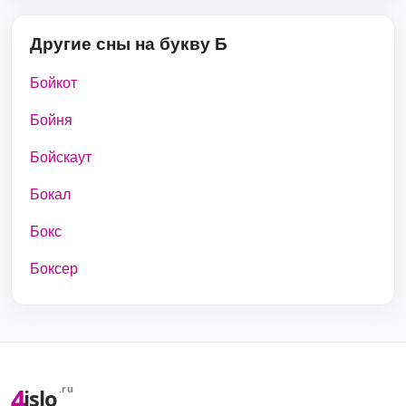
Другие сны на букву Б
Бойкот
Бойня
Бойскаут
Бокал
Бокс
Боксер
4
.ru
islo