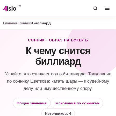
4
.ru
islo
Главная
Сонник
Биллиард
СОННИК · ОБРАЗ НА БУКВУ Б
К чему снится
биллиард
Узнайте, что означает сон о биллиарде. Толкование
по соннику Цветкова: катать шары — к судебному
делу или имущественному спору.
Общее значение
Толкования по сонникам
Источников: 4