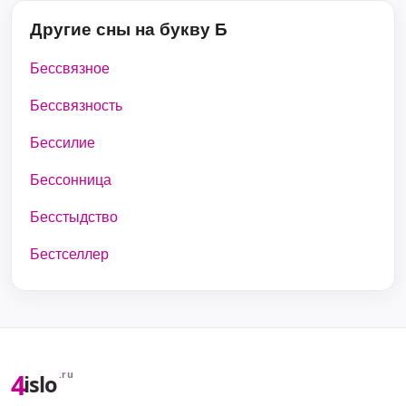
Другие сны на букву Б
Бессвязное
Бессвязность
Бессилие
Бессонница
Бесстыдство
Бестселлер
4
.ru
islo