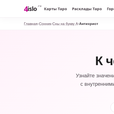
4
.ru
islo
Карты Таро
Расклады Таро
Гор
Главная
Сонник
Сны на букву А
Антихрист
К 
Узнайте значен
с внутренними