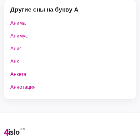
Другие сны на букву А
Анима
Анимус
Анис
Анк
Анкета
Аннотация
4
.ru
islo