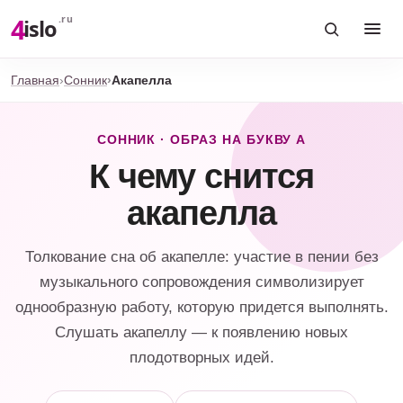
4
.ru
islo
Главная
Сонник
Акапелла
СОННИК · ОБРАЗ НА БУКВУ А
К чему снится
акапелла
Толкование сна об акапелле: участие в пении без
музыкального сопровождения символизирует
однообразную работу, которую придется выполнять.
Слушать акапеллу — к появлению новых
плодотворных идей.